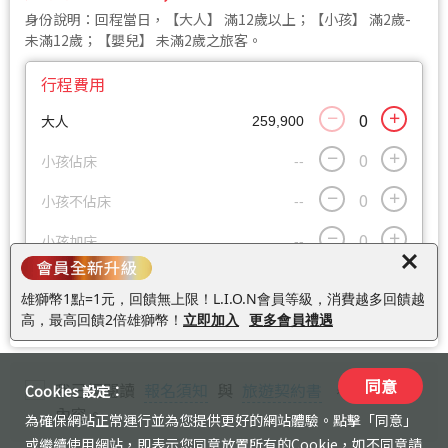
身份說明：回程當日，【大人】 滿12歲以上；【小孩】 滿2歲-
未滿12歲；【嬰兒】 未滿2歲之旅客。
行程費用
大人
259,900
小孩佔床
--
小孩不佔床
--
小孩加床
--
嬰兒
--
雄獅幣1點=1元，回饋無上限！L.I.O.N會員等級，消費越多回饋越
高，最高回饋2倍雄獅幣！
立即加入
更多會員禮遇
同意
我已經閱讀
報名須知
與
旅遊契約書
，並同意其
Cookies 設定：
內容。
為確保網站正常運行並為您提供更好的網站體驗。點擊「同意」
或繼續使用網站，即表示您同意放置所有的Cookie，如不同意請