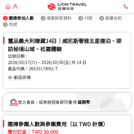
選擇參加人數
填寫旅客資料
付款
簽署合約
1
2
3
4
完成
5
璽品義大利臻藏14日│威尼斯奢雅五星連泊、探
訪秘境山城、松露體驗
出發日期：
2026/10/17(六) ~ 2026/10/30(五) 共
14
日
產品代碼：26EIO17BR2-T
航班詳情
登入會員，結束旅程後即可獲得
雄獅幣
選擇參團人數與參團費用（以 TWD 計價）
應付訂金：
TWD 30,000