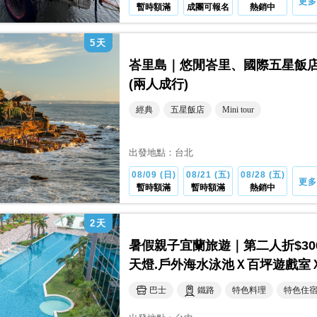
更多
暫時額滿
成團可報名
熱銷中
5
天
峇里島｜悠閒峇里、國際五星飯店
(兩人成行)
經典
五星飯店
Mini tour
出發地點：
台北
08/09 (日)
08/21 (五)
08/28 (五)
更多
暫時額滿
暫時額滿
熱銷中
2
天
暑假親子宜蘭旅遊｜第二人折$3
天燈.戶外海水泳池Ｘ百坪遊戲室
巴士
鐵路
特色料理
特色住