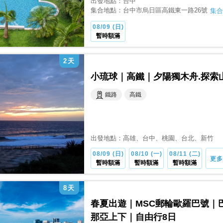
出發地點：
台中
集合地點：
台中市烏日區高鐵東一路26號
集合
08/09 (日)
暫時額滿
2
天
小琉球｜高鐵｜夕陽獨木舟.探索
鐵路
高鐵
出發地點：
高雄
、台中
、桃園
、台北
、新竹
08/09 (日)
08/10 (一)
08/11 (二)
更多
暫時額滿
暫時額滿
暫時額滿
8
天
春夏出遊｜MSC郵輪歐羅巴號｜
那亞上下｜自由行8日