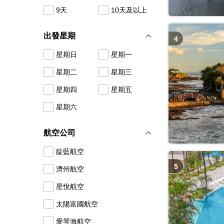
9天
10天及以上
出發星期
4
星期日
星期一
星期二
星期三
星期四
星期五
星期六
航空公司
靛藍航空
5
濟州航空
星悅航空
太陽富國航空
愛琴海航空