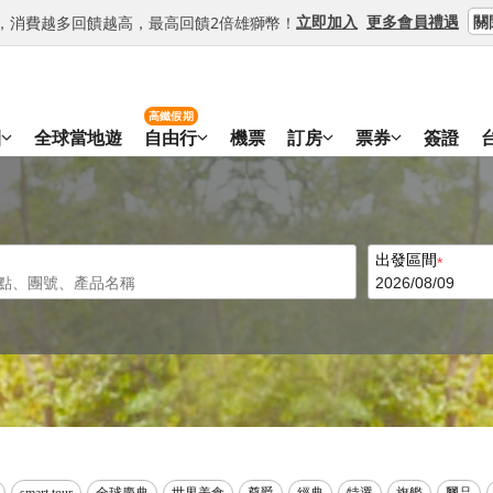
關
立即加入
更多會員禮遇
等級，消費越多回饋越高，最高回饋2倍雄獅幣！
高鐵假期
團
全球當地遊
自由行
機票
訂房
票券
簽證
出發區間