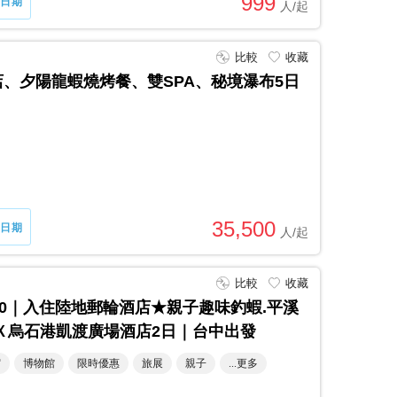
999
日期
比較
收藏
、夕陽龍蝦燒烤餐、雙SPA、秘境瀑布5日
35,500
日期
比較
收藏
00｜入住陸地郵輪酒店★親子趣味釣蝦.平溪
Ｘ烏石港凱渡廣場酒店2日｜台中出發
宿
博物館
限時優惠
旅展
親子
...更多