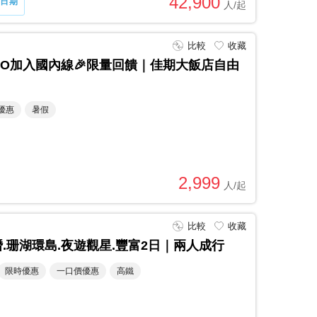
42,900
日期
比較
收藏
EO加入國內線🎉限量回饋｜佳期大飯店自由
優惠
暑假
2,999
比較
收藏
.珊湖環島.夜遊觀星.豐富2日｜兩人成行
限時優惠
一口價優惠
高鐵