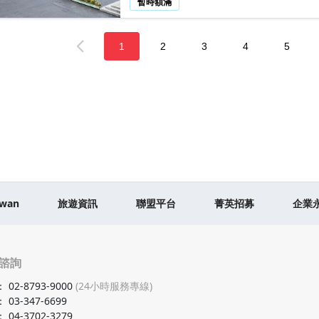
暫時額滿
1
2
3
4
5
iwan
旅遊資訊
聯盟平台
菁英招募
企業
諮詢
：
02-8793-9000
(24小時服務專線)
：
03-347-6699
：
04-3702-3279