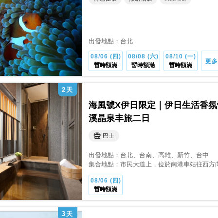
出發地點：
台北
08/06 (四)
08/08 (六)
08/10 (一)
更多
暫時額滿
暫時額滿
暫時額滿
2
天
海風號X伊日限定｜伊日生活香氛
溪晶泉丰旅二日
巴士
出發地點：
台北
、台南
、高雄
、新竹
、台中
集合地點：
市民大道上，位於南港車站往西方
08/06 (四)
暫時額滿
3
天