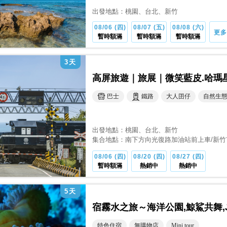
出發地點：
桃園
、台北
、新竹
08/06 (四)
08/07 (五)
08/08 (六)
更多
暫時額滿
暫時額滿
暫時額滿
3
天
高屏旅遊｜旅展｜微笑藍皮.哈瑪
巴士
鐵路
大人囝仔
自然生
出發地點：
桃園
、台北
、新竹
集合地點：
南下方向光復路加油站前上車/新竹
段138號
、台北火車站／北二門／雄獅站前門
08/06 (四)
08/20 (四)
08/27 (四)
暫時額滿
熱銷中
熱銷中
5
天
宿霧水之旅～海洋公園,鯨鯊共舞,J
特色住宿
無購物店
Mini tour