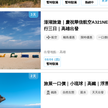
更多
暫時額滿
暫時額滿
熱銷中
3
天
澎湖旅遊｜慶祝華信航空A321N
行三日｜高雄出發
航空
離島優惠
限時優惠
一口價
出發地點：
高雄
08/06 (四)
暫時額滿
2
天
旅展一口價｜小琉球｜高鐵｜浮潛
鐵路
自然生態
親水
天天出發