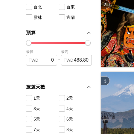
2
台北
台東
雲林
宜蘭
預算
最低
最高
-
TWD
TWD
3
旅遊天數
1天
2天
3天
4天
5天
6天
7天
8天