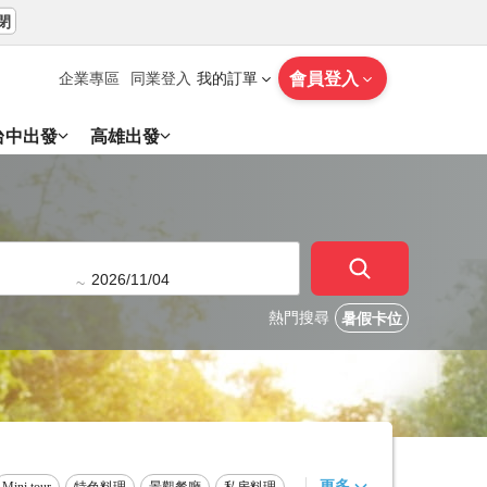
閉
會員登入
企業專區
同業登入
我的訂單
台中出發
高雄出發
~
熱門搜尋
暑假卡位
更多