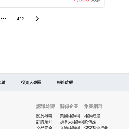
•••
422
永續
投資人專區
聯絡雄獅
認識雄獅
關係企業
集團網群
關於雄獅
美國雄獅網
雄獅嚴選
訂購須知
加拿大雄獅網
欣傳媒
交易安全
香港雄獅網
傑森整合行銷