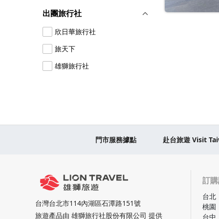
智利南美航空
出團旅行社
漢莎航空
欣日華旅行社
真航空
旅天下
廈門航空
雄獅旅行社
馬來西亞國際航空
樂桃航空
埃及航空
中國東方航空
門市服務據點
赴台旅遊 Visit Ta
尼羅河航空
日本越洋航空
澳門航空
訂購
台北
紐西蘭航空
台灣台北市114內湖區石潭路151號
桃園
蒙古航空
旅遊產品由 雄獅旅行社股份有限公司 提供
台中