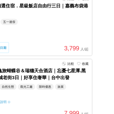
精選住宿．星級飯店自由行三日｜嘉義布袋港
五一連假
3,799
日期
比較
收藏
成逸旅蝴蝶谷＆瑞穗天合酒店｜忘憂七星潭.黑
新城老街3日｜好享住奢華｜台中出發
自然生態
觀光工廠
限時優惠
旅展
說明
7,999