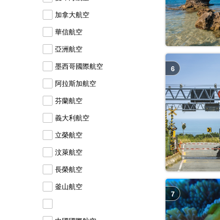
加拿大航空
華信航空
亞洲航空
墨西哥國際航空
6
阿拉斯加航空
芬蘭航空
義大利航空
立榮航空
汶萊航空
長榮航空
釜山航空
7