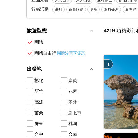
大人囝仔
天天出發
森林觀巴
原住民部落
行銷活動
咖啡名店
蜜月
會員限購
甜點名店
早鳥
品酒
限時優惠
名廚/摘星
參團好
料
走讀
中秋連假
世界遺產
雙十連假
節慶活動
跨年連假
博物館
暑假
觀光
寒
三排椅巴士
保姆商務車
觀光巴士
旅遊型態
4219
項精彩行
團體
團體自由行
團體湊票享優惠
1
出發地
彰化
嘉義
新竹
花蓮
高雄
基隆
苗栗
新北市
屏東
桃園
台中
台南