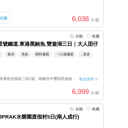
6,038
日期
比較
收藏
星號鐵道.東港黑鮪魚.雙遊湖三日｜大人囝仔
態
展演
美術
限時優惠
一口價優惠
...更多
市東區光復路二段1號
、桃園市中壢區民族路二
集合說明
市集合
6,999
比較
收藏
PRAK水樂園渡假村5日(兩人成行)