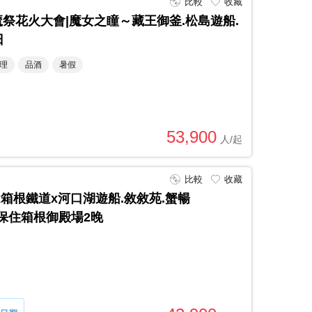
比較
收藏
祭花火大會|魔女之瞳～藏王御釜.松島遊船.
日
理
品酒
暑假
53,900
比較
收藏
箱根鐵道x河口湖遊船.敘敘苑.蟹暢
｜保住箱根御殿場2晚