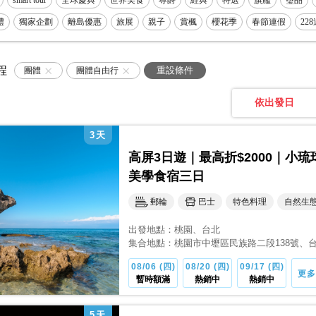
smart tour
全球慶典
世界美食
尊爵
經典
特選
旗艦
璽品
禮
理課程
獨家企劃
五星飯店
離島優惠
特色住宿
旅展
農場住宿
親子
賞楓
溫泉飯店
櫻花季
頂級住宿
春節連假
建築
22
工廠
假
花季
登山步道
採果
親水
聖誕市集
自然生態
湊票享優惠
秘境
極限冒險
一口價優惠
馬拉松
春遊
自行車
搶購
程
重設條件
團體
團體自由行
依出發日
3
天
高屏3日遊｜最高折$2000｜小
美學食宿三日
郵輪
巴士
特色料理
自然生
出發地點：
桃園
、台北
集合地點：
桃園市中壢區民族路二段138號
、
08/06 (四)
08/20 (四)
09/17 (四)
更多
暫時額滿
熱銷中
熱銷中
5
天