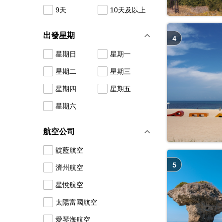
9天
10天及以上
出發星期
4
星期日
星期一
星期二
星期三
星期四
星期五
星期六
航空公司
靛藍航空
5
濟州航空
星悅航空
太陽富國航空
愛琴海航空