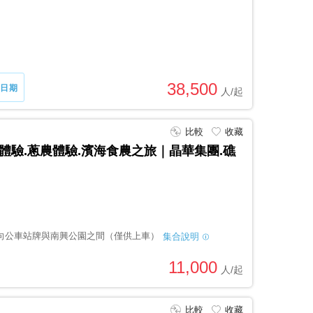
38,500
日期
比較
收藏
體驗.蔥農體驗.濱海食農之旅｜晶華集團.礁
向公車站牌與南興公園之間（僅供上車）
集合說明
11,000
比較
收藏