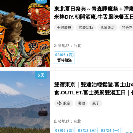
東北夏日祭典～青森睡魔祭＋睡魔
米棒DIY.朝開酒廠.牛舌風味餐五
全球慶典
節慶活動
溫泉飯店
特色料
出發地點：
台北
08/06 (四)
暫時額滿
5
天
雙宿東京｜雙連泊輕鬆遊.富士山x
食.OUTLET.富士美景雙湯五日
航空
暑假
親子
出發地點：
台北
08/06 (四)
08/12 (三)
08/24 (一)