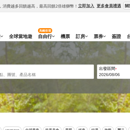
關
立即加入
更多會員禮遇
等級，消費越多回饋越高，最高回饋2倍雄獅幣！
高鐵假期
團
全球當地遊
自由行
機票
訂房
票券
簽證
出發區間