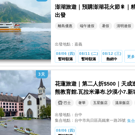
澎湖旅遊｜預購澎湖花火節🎇｜
出發
離島優惠
端午連假
暑假
清明連假
出發地點：
嘉義
08/06 (四)
08/11 (二)
08/12 (三)
更多
暫時額滿
暫時額滿
熱銷中
3
天
花蓮旅遊｜第二人折$500｜天
熊教育館.瓦拉米瀑布.沙漠小7.
巴士
奢華
五星飯店
溫泉飯店
出發地點：
台中
集合地點：
台中市烏日區高鐵東一路26號
集合
08/06 (四)