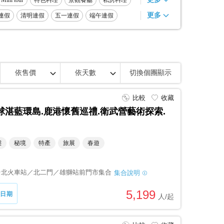
Mini tour
特色料理
景觀餐廳
私房料理
更多
8連假
音樂
戲劇
清明連假
舞蹈
五一連假
美術
展演
端午連假
攝影
奢華
無購物店
特產
包車
依售價
依天數
切換個團顯示
比較
收藏
琉球湛藍環島.鹿港懷舊巡禮.衛武營藝術探索.
態
秘境
特產
旅展
春遊
台北火車站／北二門／雄獅站前門市集合
集合說明
5,199
日期