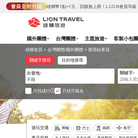
雄獅幣1點=1元，回饋無上限！L.I.O.N會員
國外團體
台灣團體
主題旅遊
客製小包
雄獅首頁
>
台灣團體
/
國外團體
>
搜尋結果頁
關鍵字搜尋
目的地搜尋
關鍵字
出發地
不限
只找成行
只找可報名
遊玩交通
航空
鐵路
郵輪
巴士
產品規格