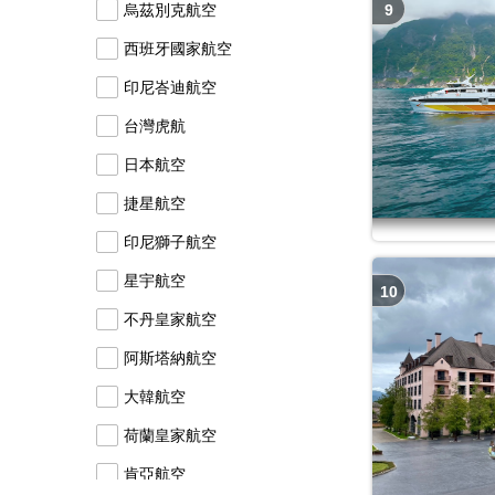
烏茲別克航空
9
西班牙國家航空
印尼峇迪航空
台灣虎航
日本航空
捷星航空
印尼獅子航空
星宇航空
10
不丹皇家航空
阿斯塔納航空
大韓航空
荷蘭皇家航空
肯亞航空