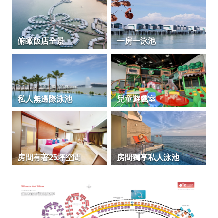
俯瞰飯店全景
一房一泳池
私人無邊際泳池
兒童遊戲室
房間有著25坪空間
房間獨享私人泳池