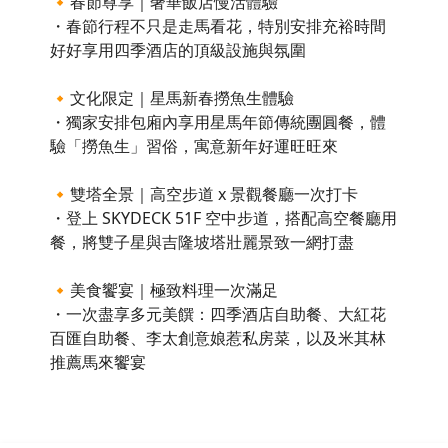
🔸春節尊享｜奢華飯店慢活體驗
・春節行程不只是走馬看花，特別安排充裕時間
好好享用四季酒店的頂級設施與氛圍
🔸文化限定｜星馬新春撈魚生體驗
・獨家安排包廂內享用星馬年節傳統團圓餐，體
驗「撈魚生」習俗，寓意新年好運旺旺來
🔸雙塔全景｜高空步道 x 景觀餐廳一次打卡
・登上 SKYDECK 51F 空中步道，搭配高空餐廳用
餐，將雙子星與吉隆坡塔壯麗景致一網打盡
🔸美食饗宴｜極致料理一次滿足
・一次盡享多元美饌：四季酒店自助餐、大紅花
百匯自助餐、李太創意娘惹私房菜，以及米其林
推薦馬來饗宴