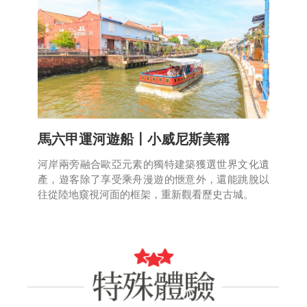
馬六甲運河遊船〡小威尼斯美稱
河岸兩旁融合歐亞元素的獨特建築獲選世界文化遺
產，遊客除了享受乘舟漫遊的愜意外，還能跳脫以
往從陸地窺視河面的框架，重新觀看歷史古城。