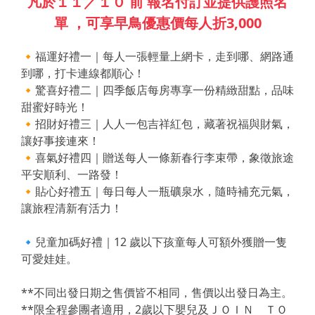
凡於１１／１０ 前 報名付訂並提供護照名
單 ，可享早鳥優惠價每人折3,000
🔸福運好禮一｜每人一張輕量上網卡，走到哪、網路通
到哪，打卡連線都順心！
🔸驚喜好禮二｜四季飯店每房專享一份精緻甜點，品味
甜蜜好時光！
🔸招財好禮三｜人人一包吉祥紅包，藏著祝福與財氣，
讓好事接連來！
🔸喜氣好禮四｜贈送每人一條新春行李束帶，象徵旅途
平安順利、一路發！
🔸貼心好禮五｜每日每人一瓶礦泉水，隨時補充元氣，
讓旅程清新有活力！
🔹兒童加碼好禮｜12 歲以下孩童每人可額外獲贈一隻
可愛娃娃。
**不同出發日期之售價皆不相同，售價以出發日為主。
**限全程參團者適用，2歲以下嬰兒及ＪＯＩＮ ＴＯ