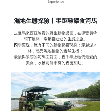
濕地生態探險〡零距離餵食河馬
走進馬來西亞珍貴的野生動物樂園，在導覽員帶
領下展開一場驚喜連連的生態之旅。
四季更迭，總有不同的動物驚喜現身；穿越濕木
林，感受濕地植物的盎然生機；
最後與呆萌的河馬面對面，親手奉上牠們最愛的
美食，收穫前所未有的親密互動。