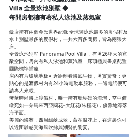
Villa 全景泳池別墅 ◆
每間房都擁有著私人泳池及蒸氣室
飯店擁有兩個金氏世界紀錄 全球遊泳池最多的度假村及
水上別墅最多的度假村，一共六百多間房，皆為兩張大
床。
全景泳池別墅 Panorama Pool Villa ，有著26坪大的寬
敞空間，房內有私人泳池和蒸汽室，床頭櫃與書桌配置
國際標準插座；
房內有片玻璃地板可近距離看海底生物，著實驚奇；更
貼心的是渡假村內有24小時電動車服務，一通電話便可
請專人來載。
奢華時尚海上渡假村，唯一擁有珊瑚礁的海灣，空中俯
瞰宛如一朵馬來西亞國花–大紅花(朱槿花)，優雅地漂落
海平面。
美麗的海灘，四周綠蔭成翠，蓋在浪花上，在這裏你可
以近距離感受海風吹拂與潮聲的饗宴。