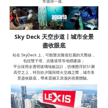
常值得一遊。
Sky Deck 天空步道〡城市全景
盡收眼底
站在 SkyDeck 上，可飽覽吉隆坡壯麗的天際線，
包括雙子塔、吉隆坡塔等地標建築；
平台採用全透明玻璃地板設計，彷彿懸浮於51層
高空之上，特別在夕陽與燈火交織之際，城市美
景盡收眼底，帶來震撼又浪漫的視覺體驗。