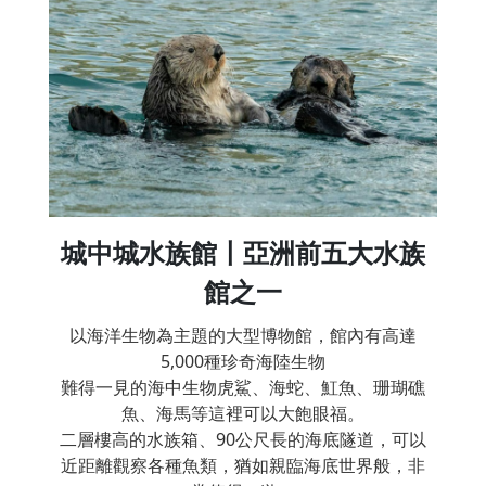
城中城水族館〡亞洲前五大水族
館之一
以海洋生物為主題的大型博物館，館內有高達
5,000種珍奇海陸生物
難得一見的海中生物虎鯊、海蛇、魟魚、珊瑚礁
魚、海馬等這裡可以大飽眼福。
二層樓高的水族箱、90公尺長的海底隧道，可以
近距離觀察各種魚類，猶如親臨海底世界般，非