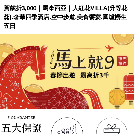
賀歲折3,000｜馬來西亞｜大紅花VILLA(升等花
蕊).奢華四季酒店.空中步道.美食饗宴.圍爐撈生
五日