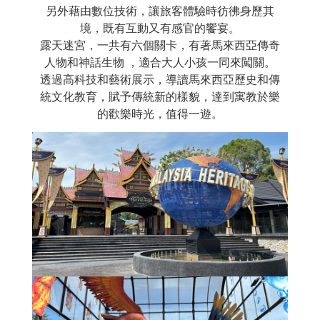
另外藉由數位技術，讓旅客體驗時彷彿身歷其
境，既有互動又有感官的饗宴。
露天迷宮，一共有六個關卡，有著馬來西亞傳奇
人物和神話生物 ，適合大人小孩一同來闖關。
透過高科技和藝術展示，導讀馬來西亞歷史和傳
統文化教育，賦予傳統新的樣貌，達到寓教於樂
的歡樂時光，值得一遊。