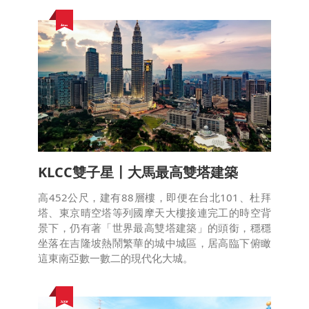
知名地標
KLCC雙子星〡大馬最高雙塔建築
高452公尺，建有88層樓，即便在台北101、杜拜
塔、東京晴空塔等列國摩天大樓接連完工的時空背
景下，仍有著「世界最高雙塔建築」的頭銜，穩穩
坐落在吉隆坡熱鬧繁華的城中城區，居高臨下俯瞰
這東南亞數一數二的現代化大城。
河岸美景