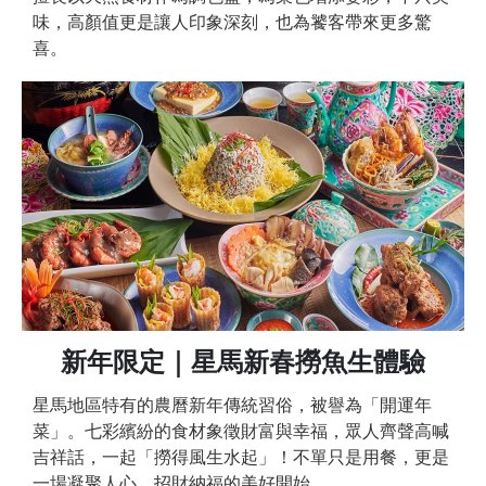
味，高顏值更是讓人印象深刻，也為饕客帶來更多驚
喜。
新年限定｜星馬新春撈魚生體驗
星馬地區特有的農曆新年傳統習俗，被譽為「開運年
菜」。七彩繽紛的食材象徵財富與幸福，眾人齊聲高喊
吉祥話，一起「撈得風生水起」！不單只是用餐，更是
一場凝聚人心、招財納福的美好開始。