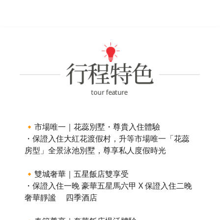
🔸市場唯一｜花蕊別墅・尊貴入住體驗
・保證入住大紅花渡假村，升等市場唯一「花蕊
房型」全景泳池別墅，尊享私人度假時光
🔸雙城奢華｜五星飯店雙享受
・保證入住一晚 豪華五星馬六甲 X 保證入住二晚
奢華靜謐 四季酒店