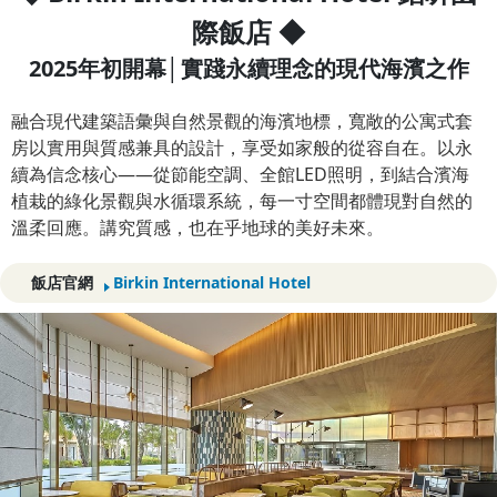
際飯店 ◆
2025年初開幕│實踐永續理念的現代海濱之作
融合現代建築語彙與自然景觀的海濱地標，寬敞的公寓式套
房以實用與質感兼具的設計，享受如家般的從容自在。以永
續為信念核心——從節能空調、全館LED照明，到結合濱海
植栽的綠化景觀與水循環系統，每一寸空間都體現對自然的
溫柔回應。講究質感，也在乎地球的美好未來。
飯店官網
Birkin International Hotel