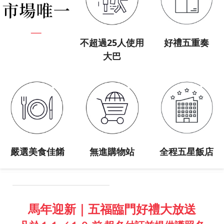
不超過25人使用
好禮五重奏
大巴
嚴選美食佳餚
無進購物站
全程五星飯店
馬年迎新｜五福臨門好禮大放送