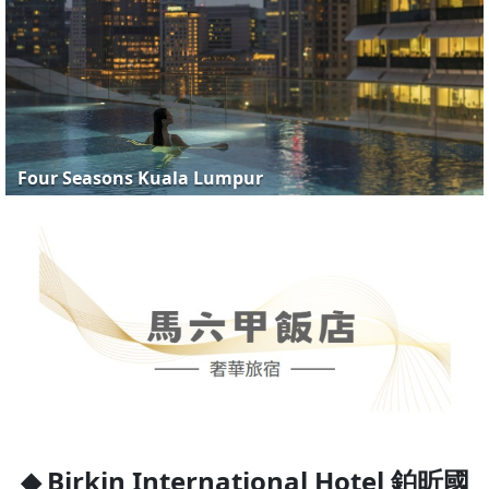
Four Seasons Kuala Lumpur
◆ Birkin International Hotel 鉑昕國