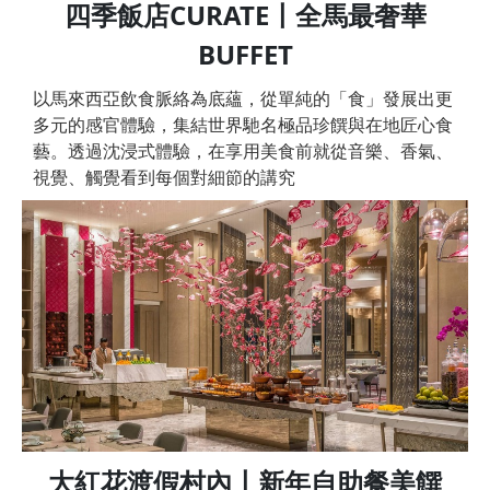
四季飯店CURATE〡全馬最奢華
BUFFET
以馬來西亞飲食脈絡為底蘊，從單純的「食」發展出更
多元的感官體驗，集結世界馳名極品珍饌與在地匠心食
藝。透過沈浸式體驗，在享用美食前就從音樂、香氣、
視覺、觸覺看到每個對細節的講究
大紅花渡假村內〡新年自助餐美饌