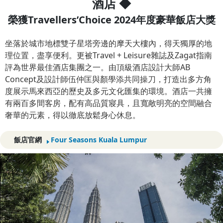
酒店 ◆
榮獲Travellers’Choice 2024年度豪華飯店大獎
坐落於城市地標雙子星塔旁邊的摩天大樓內，得天獨厚的地
理位置，盡享便利。更被Travel + Leisure雜誌及Zagat指南
評為世界最佳酒店集團之一。由頂級酒店設計大師AB
Concept及設計師伍仲匡與顏學添共同操刀，打造出多方角
度展示馬來西亞的歷史及多元文化匯集的環境。酒店一共擁
有兩百多間客房，配有高品質寢具，且寬敞明亮的空間融合
奢華的元素，得以徹底放鬆身心休息。
飯店官網
Four Seasons Kuala Lumpur