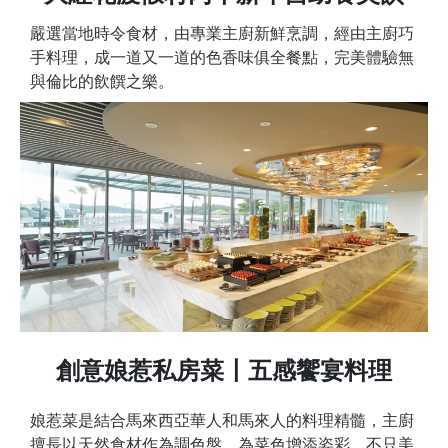
嚴選當地時令食材，由專業主廚新鮮烹調，經由主廚巧
手料理，成一道又一道的色香味俱全餐點，完美體驗無
與倫比的飲饌之樂。
創意娘惹私房菜〡五感饗宴料理
娘惹菜是結合馬來西亞華人和馬來人的料理精髓，主廚
擅長以天然食材作為調色盤，為菜色增添姿彩，不只美